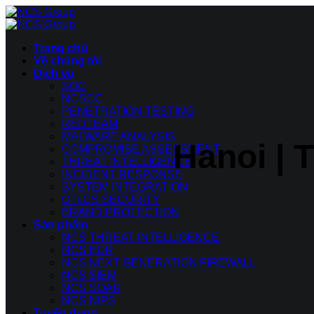
Bỏ
qua
nội
Trang chủ
dung
Về chúng tôi
Dịch vụ
SOC
NCSOC
PENETRATION TESTING
REDTEAM
MALWARE ANALYSIS
Hanoi | 
COMPROMISE ASSESSMENT
THREAT INTELLIGENCE
INCIDENT RESPONSE
SYSTEM INTEGRATION
OT/ICS SECURITY
BRAND PROTECTION
Sản phẩm
NCS THREAT INTELLIGENCE
NCS EDR
NCS NEXT GENERATION FIREWALL
NCS SIEM
NCS SOAR
NCS NIPS
Tuyển dụng