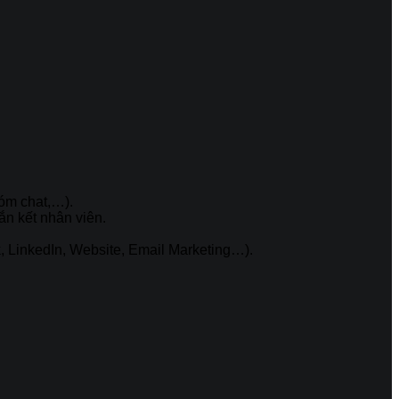
hóm chat,…).
ắn kết nhân viên.
…
, LinkedIn, Website, Email Marketing…).