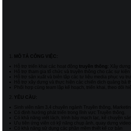
MÔ TẢ CÔNG VIỆC:
Hỗ trợ triển khai các hoạt động
truyền thông
: Xây dựng 
Hỗ trợ tham gia tổ chức và truyền thông cho các sự kiện 
Hỗ trợ sản xuất và biên tập các tư liệu media phục vụ tru
Hỗ trợ xây dựng và thực hiện các chiến dịch quảng bá t
Phối hợp cùng team lập kế hoạch, triển khai, theo dõi hi
YÊU CẦU:
Sinh viên năm 3,4 chuyên ngành Truyền thông, Marketing
Có định hướng phát triển trong lĩnh vực Truyền thông.
Có khả năng viết lách, trình bày mạch lạc, kể chuyện sá
Ưu tiên ứng viên có kỹ năng chụp ảnh, quay dựng video
Có khả năng sử dụng các phần mềm thiết kế cơ bản