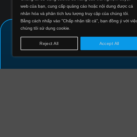
web của bạn, cung cấp quảng cáo hoặc nội dung được cá
nhân hóa và phân tích lưu lượng truy cập của chúng tôi.
Bằng cách nhấp vào "Chấp nhận tất cả", bạn đồng ý với việ
chúng tôi sử dụng cookie.
Reject All
Accept All
CÔNG TY CỔ PHẦN CÔNG NGHỆ
AN NINH MẠNG QUỐC GIA VIỆT NAM
VIETNAM NATIONAL CYBER SECURITY TECH
CORPORATION
Thông tin liên hệ
Điện thoại: 024 85 888 000
Email: info@ncsgroup.vn