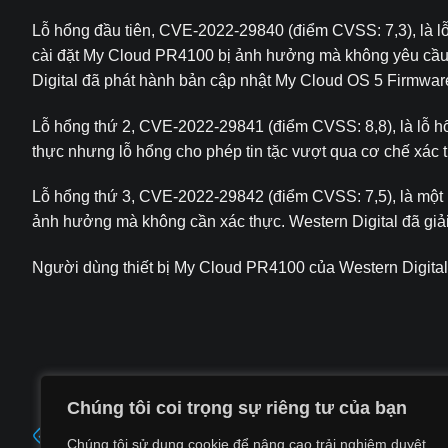
Lỗ hổng đầu tiên, CVE-2022-29840 (điểm CVSS: 7,3), là lỗ
cài đặt My Cloud PR4100 bị ảnh hưởng mà không yêu cầu xá
Digital đã phát hành bản cập nhật My Cloud OS 5 Firmware
Lỗ hổng thứ 2, CVE-2022-29841 (điểm CVSS: 8,8), là lỗ hổn
thực nhưng lỗ hổng cho phép tin tặc vượt qua cơ chế xác 
Lỗ hổng thứ 3, CVE-2022-29842 (điểm CVSS: 7,5), là một lỗ 
ảnh hưởng mà không cần xác thực. Western Digital đã giả
Người dùng thiết bị My Cloud PR4100 của Western Digital
Chúng tôi coi trọng sự riêng tư của bạn
Lỗ hổng RCE mới trên FortiOS có thể đã bị khai thác t
Chúng tôi sử dụng cookie để nâng cao trải nghiệm duyệt