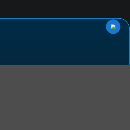
GIẢI PHÁP
NCS THREAT INTELLIGENCE
NCS EDR
NCS NEXT GENERATION FIREWALL
NCS SIEM
NCS SOAR
NCS NIPS
CHÍNH SÁCH