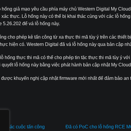
 hổng giả mạo yêu cầu phía máy chủ Western Digital My Cloud P
c thực. Lỗ hổng này có thể bị khai thác cùng với các lỗ hổng k
 5.26.202 để vá lỗ hổng này.
g cho phép kẻ tấn công từ xa thực thi mã tùy ý trên các thiết
thực hiện có. Western Digital đã vá lỗ hổng này qua bản cập n
hổng thực thi mã có thể cho phép tin tặc thực thi mã tùy ý với
i quyết lỗ hổng này bằng việc phát hành bản cập nhật My Clou
 được khuyến nghị cập nhật firmware mới nhất để đảm bảo an 
rong các cuộc tấn công
Đã có PoC cho lỗ hổng RCE 