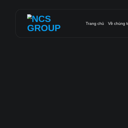
Bỏ
qua
nội
Trang chủ
Về chúng t
dung